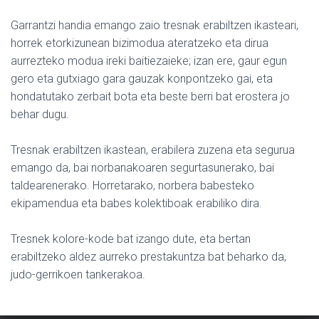
Garrantzi handia emango zaio tresnak erabiltzen ikasteari,
horrek etorkizunean bizimodua ateratzeko eta dirua
aurrezteko modua ireki baitiezaieke; izan ere, gaur egun
gero eta gutxiago gara gauzak konpontzeko gai, eta
hondatutako zerbait bota eta beste berri bat erostera jo
behar dugu.
Tresnak erabiltzen ikastean, erabilera zuzena eta segurua
emango da, bai norbanakoaren segurtasunerako, bai
taldearenerako. Horretarako, norbera babesteko
ekipamendua eta babes kolektiboak erabiliko dira.
Tresnek kolore-kode bat izango dute, eta bertan
erabiltzeko aldez aurreko prestakuntza bat beharko da,
judo-gerrikoen tankerakoa.